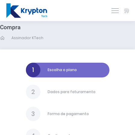
Português
Compra
Assinador KTech
1
Escolha o plano
2
Dados para faturamento
3
Forma de pagamento